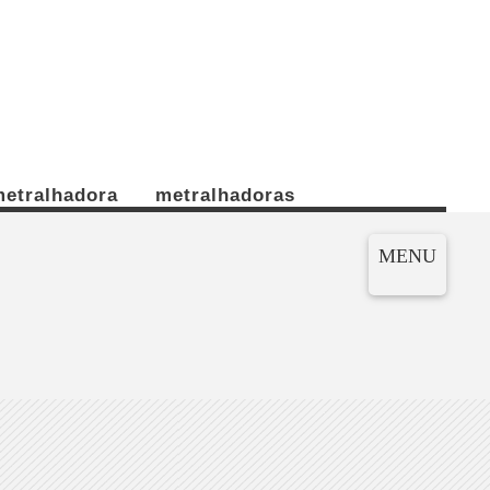
etralhadora
metralhadoras
MENU