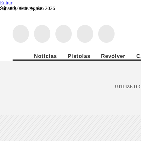
Entrar
Aguarde, carregando...
Sábado, 08 de Agosto 2026
Notícias
Pistolas
Revólver
C
UTILIZE O