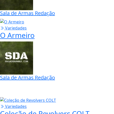
Por que armas feitas de titânio
não são tão comuns?
Sala de Armas Redação
Variedades
O Armeiro