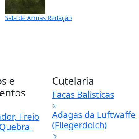
Colecionismo
Coleção Armas Longas Antigas
Sala de Armas Redação
os e
Cutelaria