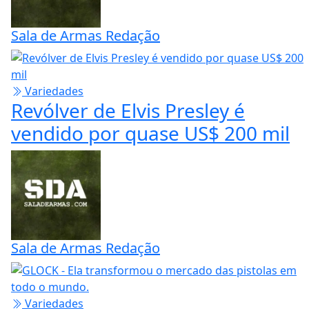
Sniper Craig Harrison, 2 abates a
2.476 metros
Sala de Armas Redação
Variedades
Revólver de Elvis Presley é
vendido por quase US$ 200 mil