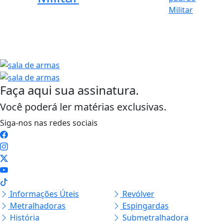
Mod. 85H Cal. 38
SPL
Ruger Mini-14, um
5
rifle com padrão
Militar
Faça aqui sua assinatura.
Você poderá ler matérias exclusivas.
Siga-nos nas redes sociais