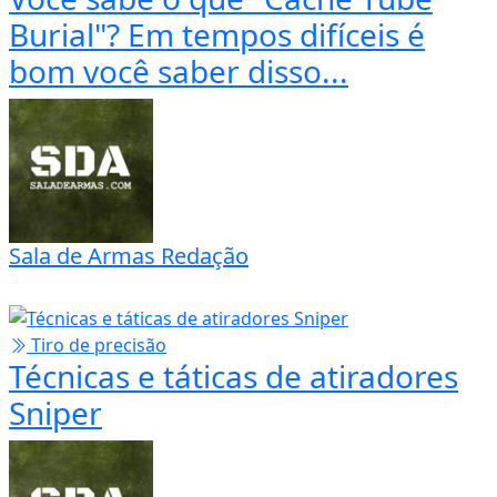
Sala de Armas Redação
Variedades
Você sabe o que "Cache Tube
Burial"? Em tempos difíceis é
bom você saber disso...
Sala de Armas Redação