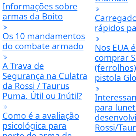
Equipam
Um ente familiar
faleceu e deixou uma
O que é
arma de fogo. O que
Compensad
fazer?
de boca e
chamas.
Informações sobre
armas da Boito
Carregado
rápidos pa
Os 10 mandamentos
do combate armado
Nos EUA é
comprar S
A Trava de
(ferrolhos
Segurança na Culatra
pistola Gl