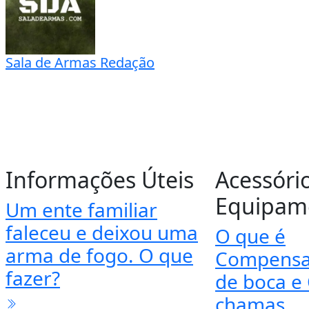
Tiro de precisão
Técnicas e táticas de atiradores
Sniper
Sala de Armas Redação
Informações Úteis
Acessóri