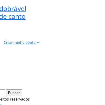
Masamune Okazaki.
nte suporte
ta
ido para
us Gallery
 dobrável
 de canto
Criar minha conta