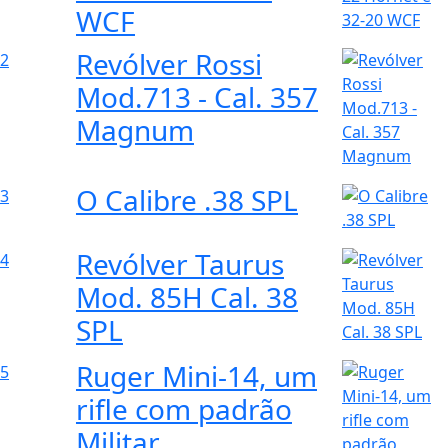
CBC mod. 151
1
(monotiro) -
Calibres 22 LR, 22
Magnum e 22
Hornet e 32-20
WCF
Revólver Rossi
2
Mod.713 - Cal. 357
Magnum
O Calibre .38 SPL
3
Revólver Taurus
4