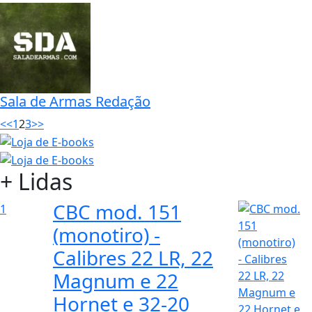
Variedades
Ouro, prata e marfim decoram
armas de fogo de artesãos
russos
Sala de Armas Redação
<<
1
2
3
>>
+ Lidas