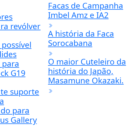
entos
Facas Balisticas
Adagas da Luftwaffe
or, Freio
(Fliegerdolch)
 Quebra-
Facas de Campanha
Imbel Amz e IA2
res
ra revólver
A história da Faca
Sorocabana
 possível
lides
O maior Cuteleiro da
) para
história do Japão,
ock G19