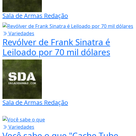
O atirador mais mortal do
Vietnã, Chuck Mawhinney
Sala de Armas Redação
Variedades
Revólver de Frank Sinatra é
Leiloado por 70 mil dólares