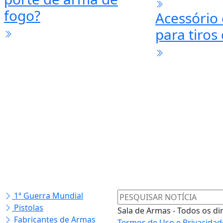
da Rossi / Taurus
Puma. Útil ou Inútil?
Interessa
para lune
Como é a avaliação
desenvolv
psicológica para
Rossi/Taur
porte de arma de
fogo?
Acessório
para tiros