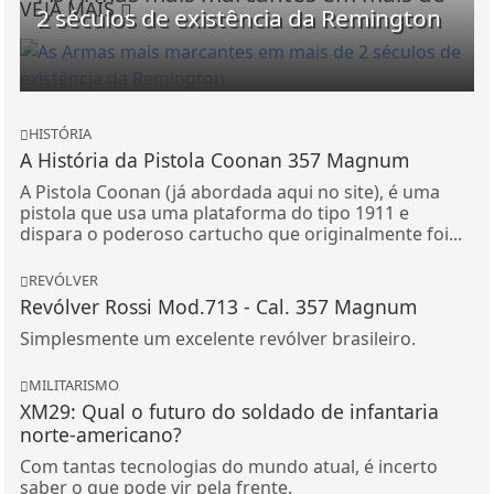
VEJA MAIS
2 séculos de existência da Remington
HISTÓRIA
A História da Pistola Coonan 357 Magnum
A Pistola Coonan (já abordada aqui no site), é uma
pistola que usa uma plataforma do tipo 1911 e
dispara o poderoso cartucho que originalmente foi...
REVÓLVER
Revólver Rossi Mod.713 - Cal. 357 Magnum
Simplesmente um excelente revólver brasileiro.
MILITARISMO
XM29: Qual o futuro do soldado de infantaria
norte-americano?
Com tantas tecnologias do mundo atual, é incerto
saber o que pode vir pela frente.