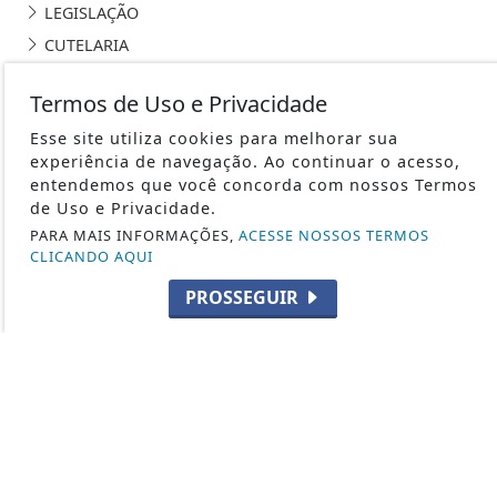
LEGISLAÇÃO
CUTELARIA
DEF. PESSOAL E LEGÍTIMA DEFESA
Termos de Uso e Privacidade
VARIEDADES
Esse site utiliza cookies para melhorar sua
ARMAS DE AR
experiência de navegação. Ao continuar o acesso,
MUNIÇÕES
entendemos que você concorda com nossos Termos
FUZIS
de Uso e Privacidade.
PARA MAIS INFORMAÇÕES,
ACESSE NOSSOS TERMOS
MILITARISMO
CLICANDO AQUI
ACESSÓRIOS E EQUIPAMENTOS
PROSSEGUIR
ÚLTIMAS NOTÍCIAS
SEGURANÇA COM ARMAS E MUNIÇÕES
CRIADORES E DESIGNERS DE ARMAS
ÚLTIMOS LANÇAMENTOS
FABRICANTES DE MUNIÇÕES
LOJA DE E-BOOKS