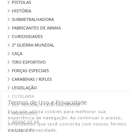
PISTOLAS
HISTÓRIA
SUBMETRALHADORA
FABRICANTES DE ARMAS
CURIOSIDADES
2ª GUERRA MUNDIAL
CAÇA
TIRO ESPORTIVO
FORÇAS ESPECIAIS
CARABINAS / RIFLES
LEGISLAÇÃO
CUTELARIA
Termos de Uso e Privacidade
DEF. PESSOAL E LEGÍTIMA DEFESA
Esse site utiliza cookies para melhorar sua
VARIEDADES
experiência de navegação. Ao continuar o acesso,
ARMAS DE AR
entendemos que você concorda com nossos Termos
de Uso e Privacidade.
MUNIÇÕES