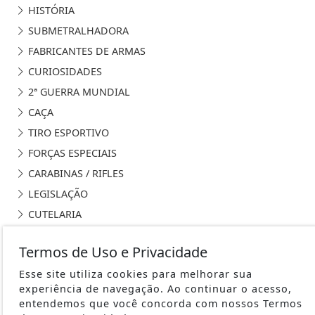
HISTÓRIA
SUBMETRALHADORA
FABRICANTES DE ARMAS
CURIOSIDADES
2ª GUERRA MUNDIAL
CAÇA
TIRO ESPORTIVO
FORÇAS ESPECIAIS
CARABINAS / RIFLES
LEGISLAÇÃO
CUTELARIA
DEF. PESSOAL E LEGÍTIMA DEFESA
Termos de Uso e Privacidade
VARIEDADES
Esse site utiliza cookies para melhorar sua
ARMAS DE AR
experiência de navegação. Ao continuar o acesso,
MUNIÇÕES
entendemos que você concorda com nossos Termos