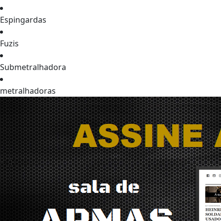
Espingardas
Fuzis
Submetralhadora
metralhadoras