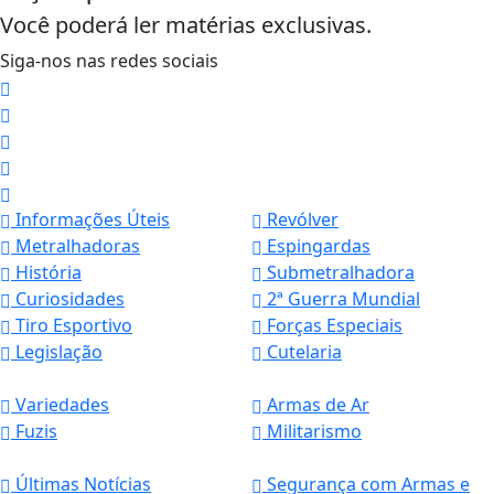
Você poderá ler matérias exclusivas.
Siga-nos nas redes sociais
Informações Úteis
Revólver
Metralhadoras
Espingardas
História
Submetralhadora
Curiosidades
2ª Guerra Mundial
Tiro Esportivo
Forças Especiais
Legislação
Cutelaria
Variedades
Armas de Ar
Fuzis
Militarismo
Termos de Uso e Privacidade
Últimas Notícias
Segurança com Armas e