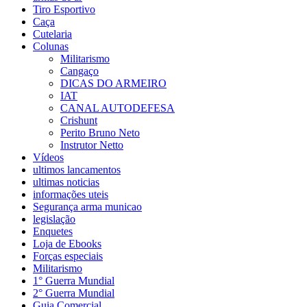
Tiro Esportivo
Caça
Cutelaria
Colunas
Militarismo
Cangaço
DICAS DO ARMEIRO
IAT
CANAL AUTODEFESA
Crishunt
Perito Bruno Neto
Instrutor Netto
Vídeos
ultimos lancamentos
ultimas noticias
informações uteis
Segurança arma municao
legislação
Enquetes
Loja de Ebooks
Forças especiais
Militarismo
1° Guerra Mundial
2° Guerra Mundial
Guia Comercial