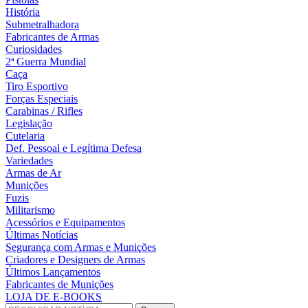
História
Submetralhadora
Fabricantes de Armas
Curiosidades
2ª Guerra Mundial
Caça
Tiro Esportivo
Forças Especiais
Carabinas / Rifles
Legislação
Cutelaria
Def. Pessoal e Legítima Defesa
Variedades
Armas de Ar
Munições
Fuzis
Militarismo
Acessórios e Equipamentos
Últimas Notícias
Segurança com Armas e Munições
Criadores e Designers de Armas
Últimos Lançamentos
Fabricantes de Munições
LOJA DE E-BOOKS