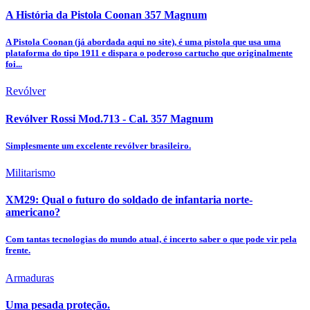
A História da Pistola Coonan 357 Magnum
A Pistola Coonan (já abordada aqui no site), é uma pistola que usa uma
plataforma do tipo 1911 e dispara o poderoso cartucho que originalmente
foi...
Revólver
Revólver Rossi Mod.713 - Cal. 357 Magnum
Simplesmente um excelente revólver brasileiro.
Militarismo
XM29: Qual o futuro do soldado de infantaria norte-
americano?
Com tantas tecnologias do mundo atual, é incerto saber o que pode vir pela
frente.
Armaduras
Uma pesada proteção.