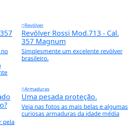
Revólver
 357
Revólver Rossi Mod.713 - Cal.
357 Magnum
 no
Simplesmente um excelente revólver
brasileiro.
o
nte
Armaduras
ado
Uma pesada proteção.
no?
Veja nas fotos as mais belas e algumas
curiosas armaduras da idade média
r pela