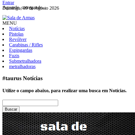
Entrar
Aguarde, carregando...
Domingo, 09 de Agosto 2026
MENU
Notícias
Pistolas
Revólver
Carabinas / Rifles
Espingardas
Fuzis
Submetralhadora
metralhadoras
#taurus
Notícias
Utilize o campo abaixo, para realizar uma busca em
Notícias
.
Buscar