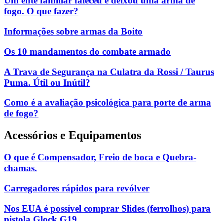
Um ente familiar faleceu e deixou uma arma de
fogo. O que fazer?
Informações sobre armas da Boito
Os 10 mandamentos do combate armado
A Trava de Segurança na Culatra da Rossi / Taurus
Puma. Útil ou Inútil?
Como é a avaliação psicológica para porte de arma
de fogo?
Acessórios e Equipamentos
O que é Compensador, Freio de boca e Quebra-
chamas.
Carregadores rápidos para revólver
Nos EUA é possível comprar Slides (ferrolhos) para
pistola Glock G19