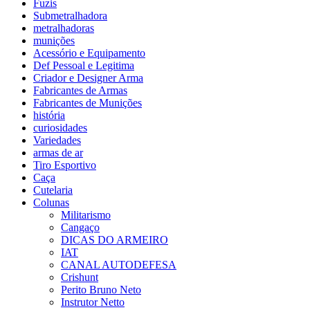
Fuzis
Submetralhadora
metralhadoras
munições
Acessório e Equipamento
Def Pessoal e Legitima
Criador e Designer Arma
Fabricantes de Armas
Fabricantes de Munições
história
curiosidades
Variedades
armas de ar
Tiro Esportivo
Caça
Cutelaria
Colunas
Militarismo
Cangaço
DICAS DO ARMEIRO
IAT
CANAL AUTODEFESA
Crishunt
Perito Bruno Neto
Instrutor Netto