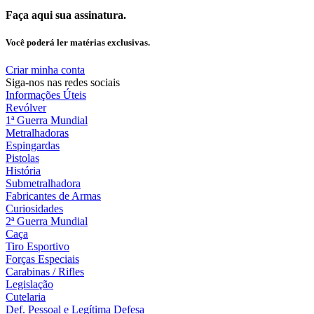
Faça aqui sua assinatura.
Você poderá ler matérias exclusivas.
Criar minha conta
Siga-nos nas redes sociais
Informações Úteis
Revólver
1ª Guerra Mundial
Metralhadoras
Espingardas
Pistolas
História
Submetralhadora
Fabricantes de Armas
Curiosidades
2ª Guerra Mundial
Caça
Tiro Esportivo
Forças Especiais
Carabinas / Rifles
Legislação
Cutelaria
Def. Pessoal e Legítima Defesa