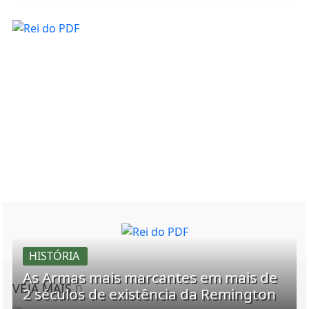
HISTÓRIA
As Armas mais marcantes em mais de
VEJA MAIS
2 séculos de existência da Remington