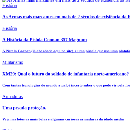
História
As Armas mais marcantes em mais de 2 séculos de existência da
História
A História da Pistola Coonan 357 Magnum
A Pistola Coonan (já abordada aqui no site), é uma pistola que usa uma plataf
Militarismo
XM29: Qual o futuro do soldado de infantaria norte-americano?
Com tantas tecnologias do mundo atual, é incerto saber o que pode vir pela fre
Armaduras
Uma pesada proteção.
Veja nas fotos as mais belas e algumas curiosas armaduras da idade média