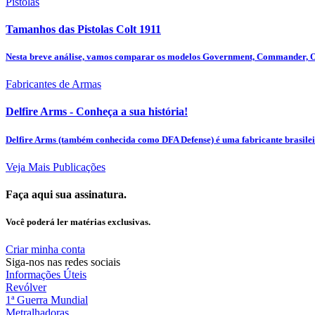
Pistolas
Tamanhos das Pistolas Colt 1911
Nesta breve análise, vamos comparar os modelos Government, Commander, Off
Fabricantes de Armas
Delfire Arms - Conheça a sua história!
Delfire Arms (também conhecida como DFA Defense) é uma fabricante brasileir
Veja Mais Publicações
Faça aqui sua assinatura.
Você poderá ler matérias exclusivas.
Criar minha conta
Siga-nos nas redes sociais
Informações Úteis
Revólver
1ª Guerra Mundial
Metralhadoras