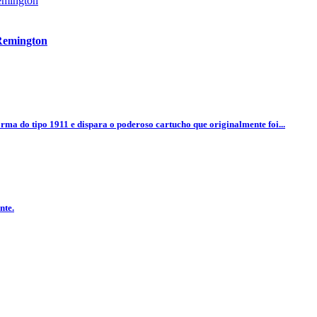
 Remington
orma do tipo 1911 e dispara o poderoso cartucho que originalmente foi...
nte.