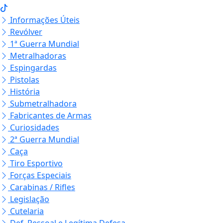
Informações Úteis
Revólver
1ª Guerra Mundial
Metralhadoras
Espingardas
Pistolas
História
Submetralhadora
Fabricantes de Armas
Curiosidades
2ª Guerra Mundial
Caça
Tiro Esportivo
Forças Especiais
Carabinas / Rifles
Legislação
Cutelaria
Def. Pessoal e Legítima Defesa