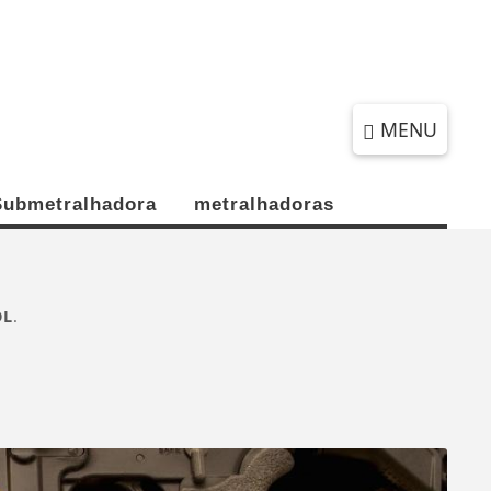
SÁBADO, 08 DE AGOSTO 2026
MENU
Submetralhadora
metralhadoras
OL
.