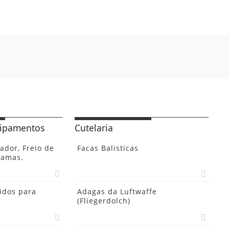
uipamentos
Cutelaria
dor, Freio de
Facas Balisticas
hamas.
idos para
Adagas da Luftwaffe
(Fliegerdolch)