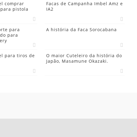
el comprar
Facas de Campanha Imbel Amz e
 para pistola
IA2
orte para
A história da Faca Sorocabana
ido para
ery
l para tiros de
O maior Cuteleiro da história do
Japão, Masamune Okazaki.