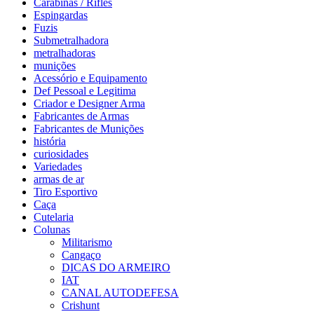
Carabinas / Rifles
Espingardas
Fuzis
Submetralhadora
metralhadoras
munições
Acessório e Equipamento
Def Pessoal e Legitima
Criador e Designer Arma
Fabricantes de Armas
Fabricantes de Munições
história
curiosidades
Variedades
armas de ar
Tiro Esportivo
Caça
Cutelaria
Colunas
Militarismo
Cangaço
DICAS DO ARMEIRO
IAT
CANAL AUTODEFESA
Crishunt