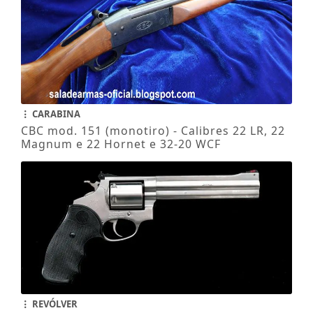
CARABINA
CBC mod. 151 (monotiro) - Calibres 22 LR, 22
Magnum e 22 Hornet e 32-20 WCF
REVÓLVER