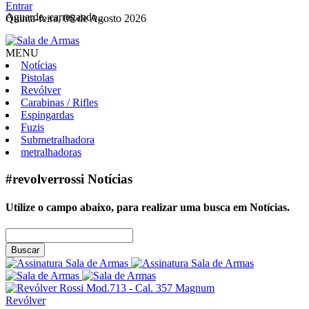
Entrar
Aguarde, carregando...
Quinta-feira, 06 de Agosto 2026
MENU
Notícias
Pistolas
Revólver
Carabinas / Rifles
Espingardas
Fuzis
Submetralhadora
metralhadoras
#revolverrossi
Notícias
Utilize o campo abaixo, para realizar uma busca em
Notícias
.
Buscar
Revólver