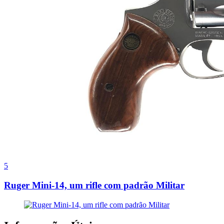
5
Ruger Mini-14, um rifle com padrão Militar