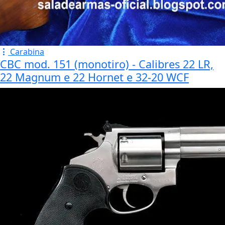
Carabina
CBC mod. 151 (monotiro) - Calibres 22 LR,
22 Magnum e 22 Hornet e 32-20 WCF