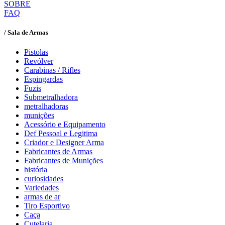
SOBRE
FAQ
/ Sala de Armas
Pistolas
Revólver
Carabinas / Rifles
Espingardas
Fuzis
Submetralhadora
metralhadoras
munições
Acessório e Equipamento
Def Pessoal e Legitima
Criador e Designer Arma
Fabricantes de Armas
Fabricantes de Munições
história
curiosidades
Variedades
armas de ar
Tiro Esportivo
Caça
Cutelaria