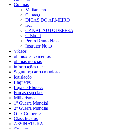
Colunas
Militarismo
Cangaço
DICAS DO ARMEIRO
IAT
CANAL AUTODEFESA
Crishunt
Perito Bruno Neto
Instrutor Netto
Vídeos
ultimos lancamentos
ultimas noticias
informações uteis
Segurança arma municao
legislação
Enquetes
Loja de Ebooks
Forças especiais
Militarismo
1° Guerra Mundial
2° Guerra Mundial
Guia Comercial
Classificados
ASSINATURA
Contato