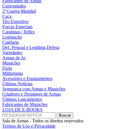
Fabricantes de Armas
Curiosidades
2ª Guerra Mundial
Caça
Tiro Esportivo
Forças Especiais
Carabinas / Rifles
Legislação
Cutelaria
Def. Pessoal e Legítima Defesa
Variedades
Armas de Ar
Munições
Fuzis
Militarismo
Acessórios e Equipamentos
Últimas Notícias
Segurança com Armas e Munições
Criadores e Designers de Armas
Últimos Lançamentos
Fabricantes de Munições
LOJA DE E-BOOKS
Sala de Armas - Todos os direitos reservados
Termos de Uso e Privacidade