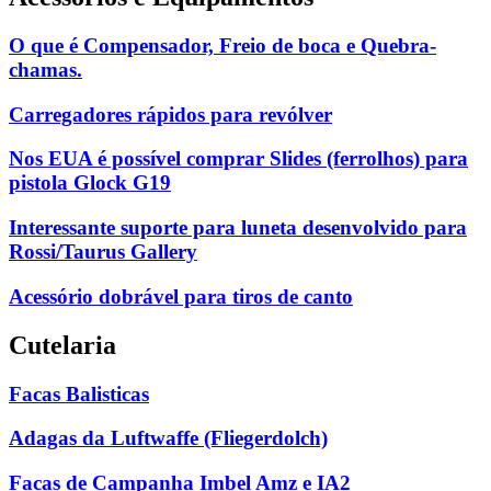
O que é Compensador, Freio de boca e Quebra-
chamas.
Carregadores rápidos para revólver
Nos EUA é possível comprar Slides (ferrolhos) para
pistola Glock G19
Interessante suporte para luneta desenvolvido para
Rossi/Taurus Gallery
Acessório dobrável para tiros de canto
Cutelaria
Facas Balisticas
Adagas da Luftwaffe (Fliegerdolch)
Facas de Campanha Imbel Amz e IA2