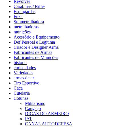
Revólver
Carabinas / Rifles
Espingardas
Fuzis
Submetralhadora
metralhadoras
munições
Acessório e Equipamento
Def Pessoal e Legitima
Criador e Designer Arma
Fabricantes de Armas
Fabricantes de Munições
história
curiosidades
Variedades
armas de ar
Tiro Esportivo
Caça
Cutelaria
Colunas
Militarismo
Cangaço
DICAS DO ARMEIRO
IAT
CANAL AUTODEFESA