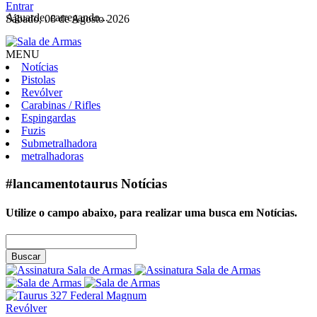
Entrar
Aguarde, carregando...
Sábado, 08 de Agosto 2026
MENU
Notícias
Pistolas
Revólver
Carabinas / Rifles
Espingardas
Fuzis
Submetralhadora
metralhadoras
#lancamentotaurus
Notícias
Utilize o campo abaixo, para realizar uma busca em
Notícias
.
Buscar
Revólver