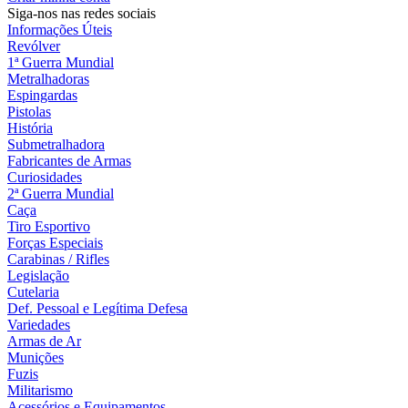
Siga-nos nas redes sociais
Informações Úteis
Revólver
1ª Guerra Mundial
Metralhadoras
Espingardas
Pistolas
História
Submetralhadora
Fabricantes de Armas
Curiosidades
2ª Guerra Mundial
Caça
Tiro Esportivo
Forças Especiais
Carabinas / Rifles
Legislação
Cutelaria
Def. Pessoal e Legítima Defesa
Variedades
Armas de Ar
Munições
Fuzis
Militarismo
Acessórios e Equipamentos