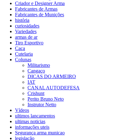
Criador e Designer Arma
Fabricantes de Armas
Fabricantes de Munições
história
curiosidades
Variedades
armas de ar
Tiro Esportivo
Caça
Cutelaria
Colunas
Militarismo
Cangaço
DICAS DO ARMEIRO
IAT
CANAL AUTODEFESA
Crishunt
Perito Bruno Neto
Instrutor Netto
Vídeos
ultimos lancamentos
ultimas noticias
informações uteis
Segurança arma municao
legislação