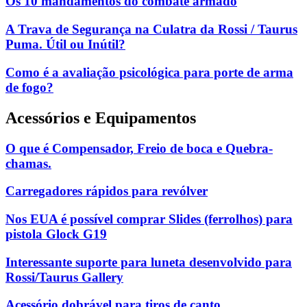
Os 10 mandamentos do combate armado
A Trava de Segurança na Culatra da Rossi / Taurus
Puma. Útil ou Inútil?
Como é a avaliação psicológica para porte de arma
de fogo?
Acessórios e Equipamentos
O que é Compensador, Freio de boca e Quebra-
chamas.
Carregadores rápidos para revólver
Nos EUA é possível comprar Slides (ferrolhos) para
pistola Glock G19
Interessante suporte para luneta desenvolvido para
Rossi/Taurus Gallery
Acessório dobrável para tiros de canto