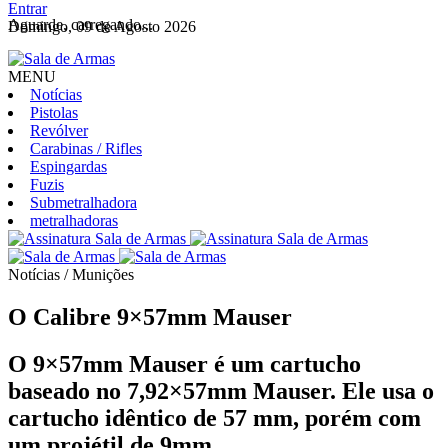
Entrar
Aguarde, carregando...
Domingo, 09 de Agosto 2026
MENU
Notícias
Pistolas
Revólver
Carabinas / Rifles
Espingardas
Fuzis
Submetralhadora
metralhadoras
Notícias / Munições
O Calibre 9×57mm Mauser
O 9×57mm Mauser é um cartucho
baseado no 7,92×57mm Mauser. Ele usa o
cartucho idêntico de 57 mm, porém com
um projétil de 9mm.