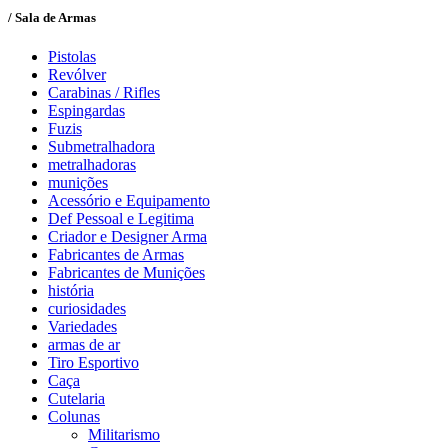
/ Sala de Armas
Pistolas
Revólver
Carabinas / Rifles
Espingardas
Fuzis
Submetralhadora
metralhadoras
munições
Acessório e Equipamento
Def Pessoal e Legitima
Criador e Designer Arma
Fabricantes de Armas
Fabricantes de Munições
história
curiosidades
Variedades
armas de ar
Tiro Esportivo
Caça
Cutelaria
Colunas
Militarismo