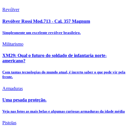
Revólver
Revólver Rossi Mod.713 - Cal. 357 Magnum
Simplesmente um excelente revólver brasileiro.
Militarismo
XM29: Qual o futuro do soldado de infantaria norte-
americano?
Com tantas tecnologias do mundo atual, é incerto saber o que pode vir pela
frente.
Armaduras
Uma pesada proteção.
Veja nas fotos as mais belas e algumas curiosas armaduras da idade média
Pistolas