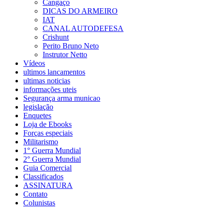
Cangaço
DICAS DO ARMEIRO
IAT
CANAL AUTODEFESA
Crishunt
Perito Bruno Neto
Instrutor Netto
Vídeos
ultimos lancamentos
ultimas noticias
informações uteis
Segurança arma municao
legislação
Enquetes
Loja de Ebooks
Forças especiais
Militarismo
1° Guerra Mundial
2° Guerra Mundial
Guia Comercial
Classificados
ASSINATURA
Contato
Colunistas