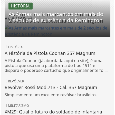
HISTÓRIA
As Armas mais marcantes em mais de
VEJA MAIS
2 séculos de existência da Remington
HISTÓRIA
A História da Pistola Coonan 357 Magnum
A Pistola Coonan (já abordada aqui no site), é uma
pistola que usa uma plataforma do tipo 1911 e
dispara o poderoso cartucho que originalmente foi...
REVÓLVER
Revólver Rossi Mod.713 - Cal. 357 Magnum
Simplesmente um excelente revólver brasileiro.
MILITARISMO
XM29: Qual o futuro do soldado de infantaria