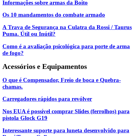
Informações sobre armas da Boito
Os 10 mandamentos do combate armado
A Trava de Segurança na Culatra da Rossi / Taurus
Puma. Útil ou Inútil?
Como é a avaliação psicológica para porte de arma
de fogo?
Acessórios e Equipamentos
O que é Compensador, Freio de boca e Quebra-
chamas.
Carregadores rápidos para revólver
Nos EUA é possível comprar Slides (ferrolhos) para
pistola Glock G19
Interessante suporte para luneta desenvolvido para