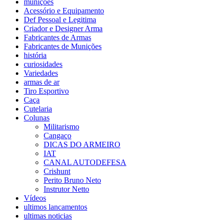
munições
Acessório e Equipamento
Def Pessoal e Legitima
Criador e Designer Arma
Fabricantes de Armas
Fabricantes de Munições
história
curiosidades
Variedades
armas de ar
Tiro Esportivo
Caça
Cutelaria
Colunas
Militarismo
Cangaço
DICAS DO ARMEIRO
IAT
CANAL AUTODEFESA
Crishunt
Perito Bruno Neto
Instrutor Netto
Vídeos
ultimos lancamentos
ultimas noticias