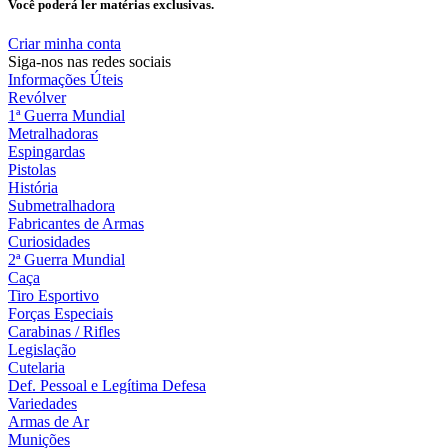
Você poderá ler matérias exclusivas.
Criar minha conta
Siga-nos nas redes sociais
Informações Úteis
Revólver
1ª Guerra Mundial
Metralhadoras
Espingardas
Pistolas
História
Submetralhadora
Fabricantes de Armas
Curiosidades
2ª Guerra Mundial
Caça
Tiro Esportivo
Forças Especiais
Carabinas / Rifles
Legislação
Cutelaria
Def. Pessoal e Legítima Defesa
Variedades
Armas de Ar
Munições