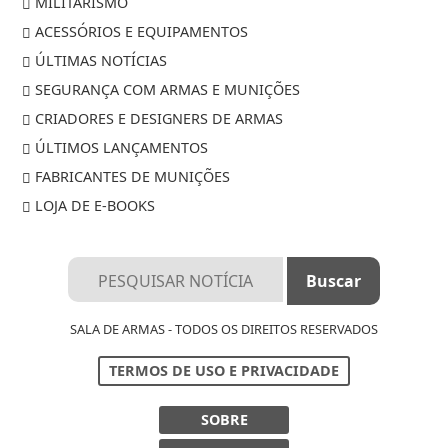
MILITARISMO
ACESSÓRIOS E EQUIPAMENTOS
ÚLTIMAS NOTÍCIAS
SEGURANÇA COM ARMAS E MUNIÇÕES
CRIADORES E DESIGNERS DE ARMAS
ÚLTIMOS LANÇAMENTOS
FABRICANTES DE MUNIÇÕES
LOJA DE E-BOOKS
Termos de Uso e Privacidade
SALA DE ARMAS - TODOS OS DIREITOS RESERVADOS
Esse site utiliza cookies para melhorar sua
experiência de navegação. Ao continuar o acesso,
TERMOS DE USO E PRIVACIDADE
entendemos que você concorda com nossos Termos
de Uso e Privacidade.
SOBRE
PARA MAIS INFORMAÇÕES,
ACESSE NOSSOS TERMOS
CLICANDO AQUI