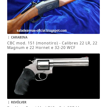
CARABINA
CBC mod. 151 (monotiro) - Calibres 22 LR, 22
Magnum e 22 Hornet e 32-20 WCF
REVÓLVER