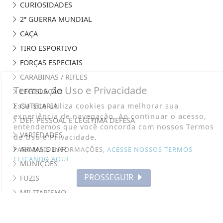
CURIOSIDADES
2ª GUERRA MUNDIAL
CAÇA
TIRO ESPORTIVO
FORÇAS ESPECIAIS
CARABINAS / RIFLES
Termos de Uso e Privacidade
LEGISLAÇÃO
Esse site utiliza cookies para melhorar sua
CUTELARIA
experiência de navegação. Ao continuar o acesso,
DEF. PESSOAL E LEGÍTIMA DEFESA
entendemos que você concorda com nossos Termos
VARIEDADES
de Uso e Privacidade.
ARMAS DE AR
PARA MAIS INFORMAÇÕES,
ACESSE NOSSOS TERMOS
CLICANDO AQUI
MUNIÇÕES
PROSSEGUIR
FUZIS
MILITARISMO
ACESSÓRIOS E EQUIPAMENTOS
ÚLTIMAS NOTÍCIAS