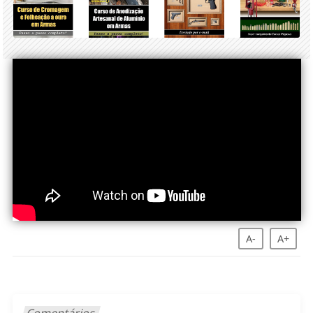
A-
A+