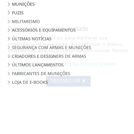
MUNIÇÕES
FUZIS
MILITARISMO
Termos de Uso e Privacidade
ACESSÓRIOS E EQUIPAMENTOS
Esse site utiliza cookies para melhorar sua
ÚLTIMAS NOTÍCIAS
experiência de navegação. Ao continuar o acesso,
SEGURANÇA COM ARMAS E MUNIÇÕES
entendemos que você concorda com nossos Termos
CRIADORES E DESIGNERS DE ARMAS
de Uso e Privacidade.
PARA MAIS INFORMAÇÕES,
ACESSE NOSSOS TERMOS
ÚLTIMOS LANÇAMENTOS
CLICANDO AQUI
FABRICANTES DE MUNIÇÕES
PROSSEGUIR
LOJA DE E-BOOKS
SALA DE ARMAS - TODOS OS DIREITOS RESERVADOS
TERMOS DE USO E PRIVACIDADE