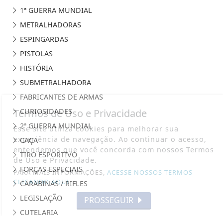
1ª GUERRA MUNDIAL
METRALHADORAS
ESPINGARDAS
PISTOLAS
HISTÓRIA
SUBMETRALHADORA
FABRICANTES DE ARMAS
Termos de Uso e Privacidade
CURIOSIDADES
2ª GUERRA MUNDIAL
Esse site utiliza cookies para melhorar sua
experiência de navegação. Ao continuar o acesso,
CAÇA
entendemos que você concorda com nossos Termos
TIRO ESPORTIVO
de Uso e Privacidade.
FORÇAS ESPECIAIS
PARA MAIS INFORMAÇÕES,
ACESSE NOSSOS TERMOS
CLICANDO AQUI
CARABINAS / RIFLES
LEGISLAÇÃO
PROSSEGUIR
CUTELARIA