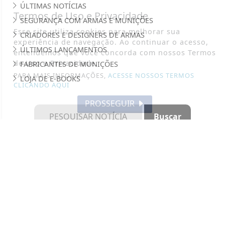
ÚLTIMAS NOTÍCIAS
Termos de Uso e Privacidade
SEGURANÇA COM ARMAS E MUNIÇÕES
Esse site utiliza cookies para melhorar sua
CRIADORES E DESIGNERS DE ARMAS
experiência de navegação. Ao continuar o acesso,
ÚLTIMOS LANÇAMENTOS
entendemos que você concorda com nossos Termos
de Uso e Privacidade.
FABRICANTES DE MUNIÇÕES
PARA MAIS INFORMAÇÕES,
ACESSE NOSSOS TERMOS
LOJA DE E-BOOKS
CLICANDO AQUI
PROSSEGUIR
SALA DE ARMAS - TODOS OS DIREITOS RESERVADOS
TERMOS DE USO E PRIVACIDADE
SOBRE
FAQ