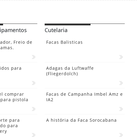
uipamentos
Cutelaria
dor, Freio de
Facas Balisticas
hamas.
idos para
Adagas da Luftwaffe
(Fliegerdolch)
el comprar
Facas de Campanha Imbel Amz e
 para pistola
IA2
orte para
A história da Faca Sorocabana
ido para
ery