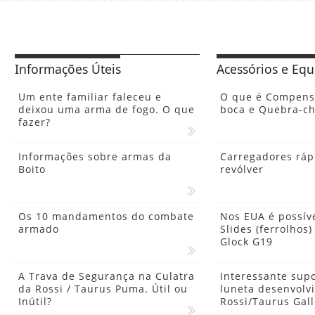
Informações Úteis
Acessórios e Eq
Um ente familiar faleceu e
O que é Compensa
deixou uma arma de fogo. O que
boca e Quebra-c
fazer?
Informações sobre armas da
Carregadores ráp
Boito
revólver
Os 10 mandamentos do combate
Nos EUA é possív
armado
Slides (ferrolhos)
Glock G19
A Trava de Segurança na Culatra
Interessante sup
da Rossi / Taurus Puma. Útil ou
luneta desenvolv
Inútil?
Rossi/Taurus Gall