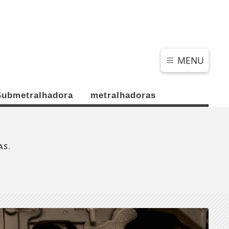
SÁBADO, 08 DE AGOSTO 2026
MENU
Submetralhadora
metralhadoras
AS
.