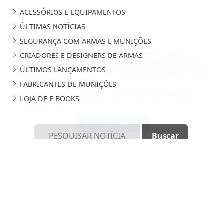
ACESSÓRIOS E EQUIPAMENTOS
ÚLTIMAS NOTÍCIAS
Termos de Uso e Privacidade
SEGURANÇA COM ARMAS E MUNIÇÕES
Esse site utiliza cookies para melhorar sua
CRIADORES E DESIGNERS DE ARMAS
experiência de navegação. Ao continuar o acesso,
ÚLTIMOS LANÇAMENTOS
entendemos que você concorda com nossos Termos
de Uso e Privacidade.
FABRICANTES DE MUNIÇÕES
PARA MAIS INFORMAÇÕES,
ACESSE NOSSOS TERMOS
LOJA DE E-BOOKS
CLICANDO AQUI
PROSSEGUIR
SALA DE ARMAS - TODOS OS DIREITOS RESERVADOS
TERMOS DE USO E PRIVACIDADE
SOBRE
FAQ