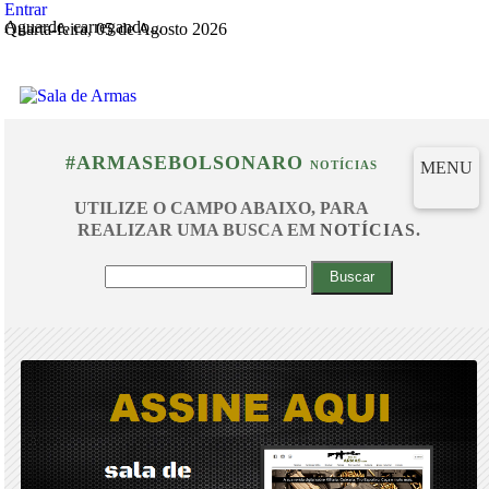
Entrar
Aguarde, carregando...
Quarta-feira, 05 de Agosto 2026
#ARMASEBOLSONARO
MENU
NOTÍCIAS
UTILIZE O CAMPO ABAIXO, PARA
REALIZAR UMA BUSCA EM
NOTÍCIAS
.
Buscar