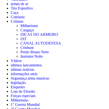
armas de ar
Tiro Esportivo
Caça
Cutelaria
Colunas
Militarismo
Cangaço
DICAS DO ARMEIRO
IAT
CANAL AUTODEFESA
Crishunt
Perito Bruno Neto
Instrutor Netto
Vídeos
ultimos lancamentos
ultimas noticias
informações uteis
Segurança arma municao
legislação
Enquetes
Loja de Ebooks
Forças especiais
Militarismo
1° Guerra Mundial
2° Guerra Mundial