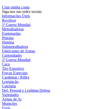
Criar minha conta
Siga-nos nas redes sociais
Informações Úteis
Revólver
1ª Guerra Mundial
Metralhadoras
Espingardas
Pistolas
História
Submetralhadora
Fabricantes de Armas
Curiosidades
2ª Guerra Mundial
Caça
Tiro Esportivo
Forças Especiais
Carabinas / Rifles
Legislação
Cutelaria
Def. Pessoal e Legítima Defesa
Variedades
Armas de Ar
Munições
Fuzis