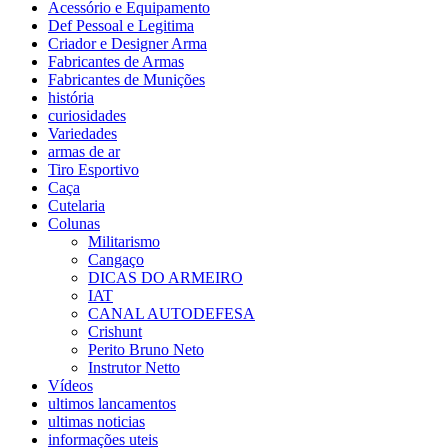
Acessório e Equipamento
Def Pessoal e Legitima
Criador e Designer Arma
Fabricantes de Armas
Fabricantes de Munições
história
curiosidades
Variedades
armas de ar
Tiro Esportivo
Caça
Cutelaria
Colunas
Militarismo
Cangaço
DICAS DO ARMEIRO
IAT
CANAL AUTODEFESA
Crishunt
Perito Bruno Neto
Instrutor Netto
Vídeos
ultimos lancamentos
ultimas noticias
informações uteis