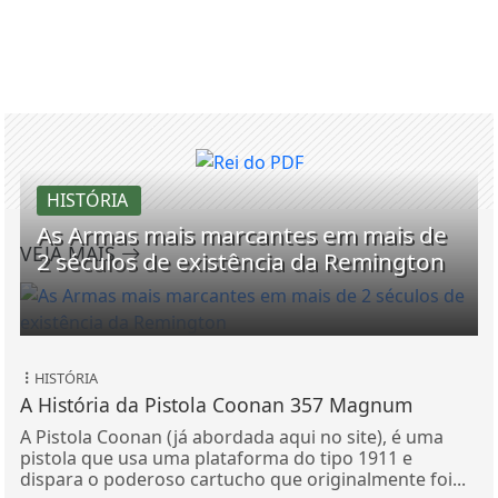
HISTÓRIA
As Armas mais marcantes em mais de
VEJA MAIS
2 séculos de existência da Remington
HISTÓRIA
A História da Pistola Coonan 357 Magnum
A Pistola Coonan (já abordada aqui no site), é uma
pistola que usa uma plataforma do tipo 1911 e
dispara o poderoso cartucho que originalmente foi...