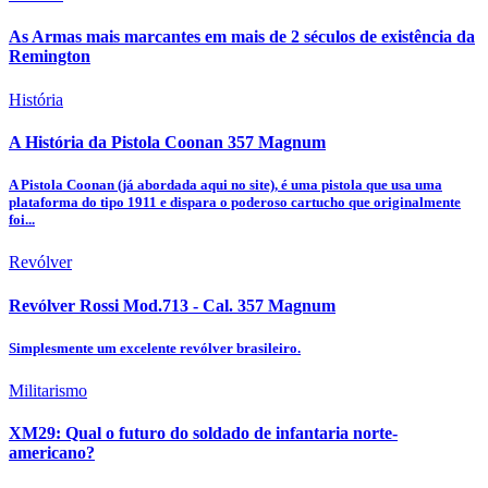
As Armas mais marcantes em mais de 2 séculos de existência da
Remington
História
A História da Pistola Coonan 357 Magnum
A Pistola Coonan (já abordada aqui no site), é uma pistola que usa uma
plataforma do tipo 1911 e dispara o poderoso cartucho que originalmente
foi...
Revólver
Revólver Rossi Mod.713 - Cal. 357 Magnum
Simplesmente um excelente revólver brasileiro.
Militarismo
XM29: Qual o futuro do soldado de infantaria norte-
americano?