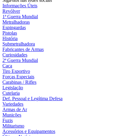
Siga-nos nas redes sociais
Informações Úteis
Revólver
1ª Guerra Mundial
Metralhadoras
Espingardas
Pistolas
História
Submetralhadora
Fabricantes de Armas
Curiosidades
2ª Guerra Mundial
Caça
Tiro Esportivo
Forças Especiais
Carabinas / Rifles
Legislação
Cutelaria
Def. Pessoal e Legítima Defesa
Variedades
Armas de Ar
Munições
Fuzis
Militarismo
Acessórios e Equipamentos