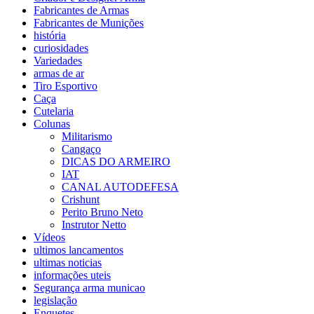
Fabricantes de Armas
Fabricantes de Munições
história
curiosidades
Variedades
armas de ar
Tiro Esportivo
Caça
Cutelaria
Colunas
Militarismo
Cangaço
DICAS DO ARMEIRO
IAT
CANAL AUTODEFESA
Crishunt
Perito Bruno Neto
Instrutor Netto
Vídeos
ultimos lancamentos
ultimas noticias
informações uteis
Segurança arma municao
legislação
Enquetes