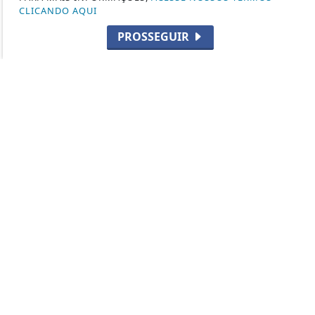
PISTOLAS
CLICANDO AQUI
HISTÓRIA
PROSSEGUIR
SUBMETRALHADORA
FABRICANTES DE ARMAS
CURIOSIDADES
2ª GUERRA MUNDIAL
CAÇA
TIRO ESPORTIVO
FORÇAS ESPECIAIS
CARABINAS / RIFLES
LEGISLAÇÃO
CUTELARIA
DEF. PESSOAL E LEGÍTIMA DEFESA
VARIEDADES
ARMAS DE AR
MUNIÇÕES