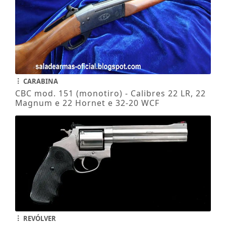
CARABINA
CBC mod. 151 (monotiro) - Calibres 22 LR, 22
Magnum e 22 Hornet e 32-20 WCF
REVÓLVER