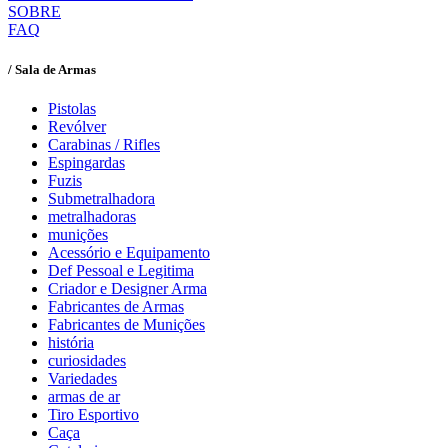
SOBRE
FAQ
/ Sala de Armas
Pistolas
Revólver
Carabinas / Rifles
Espingardas
Fuzis
Submetralhadora
metralhadoras
munições
Acessório e Equipamento
Def Pessoal e Legitima
Criador e Designer Arma
Fabricantes de Armas
Fabricantes de Munições
história
curiosidades
Variedades
armas de ar
Tiro Esportivo
Caça