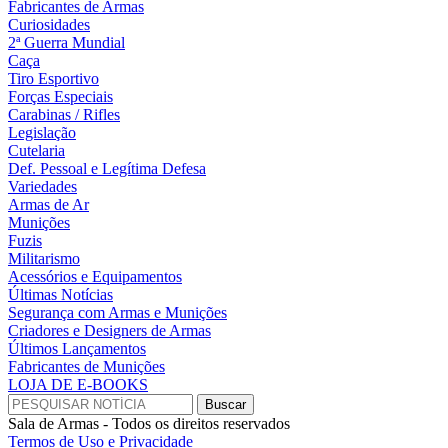
Fabricantes de Armas
Curiosidades
2ª Guerra Mundial
Caça
Tiro Esportivo
Forças Especiais
Carabinas / Rifles
Legislação
Cutelaria
Def. Pessoal e Legítima Defesa
Variedades
Armas de Ar
Munições
Fuzis
Militarismo
Acessórios e Equipamentos
Últimas Notícias
Segurança com Armas e Munições
Criadores e Designers de Armas
Últimos Lançamentos
Fabricantes de Munições
LOJA DE E-BOOKS
Sala de Armas - Todos os direitos reservados
Termos de Uso e Privacidade