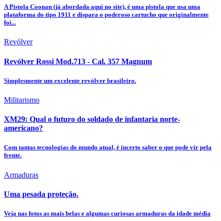
A Pistola Coonan (já abordada aqui no site), é uma pistola que usa uma
plataforma do tipo 1911 e dispara o poderoso cartucho que originalmente
foi...
Revólver
Revólver Rossi Mod.713 - Cal. 357 Magnum
Simplesmente um excelente revólver brasileiro.
Militarismo
XM29: Qual o futuro do soldado de infantaria norte-
americano?
Com tantas tecnologias do mundo atual, é incerto saber o que pode vir pela
frente.
Armaduras
Uma pesada proteção.
Veja nas fotos as mais belas e algumas curiosas armaduras da idade média