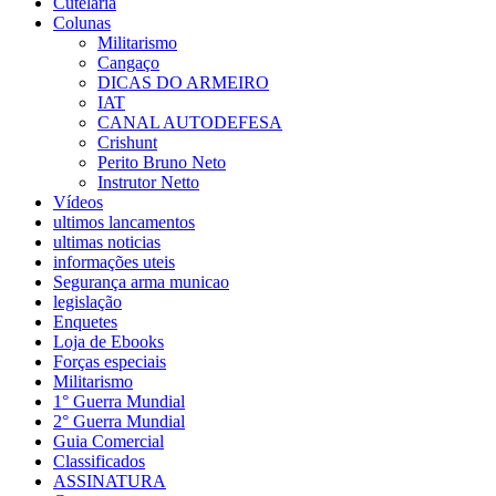
Cutelaria
Colunas
Militarismo
Cangaço
DICAS DO ARMEIRO
IAT
CANAL AUTODEFESA
Crishunt
Perito Bruno Neto
Instrutor Netto
Vídeos
ultimos lancamentos
ultimas noticias
informações uteis
Segurança arma municao
legislação
Enquetes
Loja de Ebooks
Forças especiais
Militarismo
1° Guerra Mundial
2° Guerra Mundial
Guia Comercial
Classificados
ASSINATURA