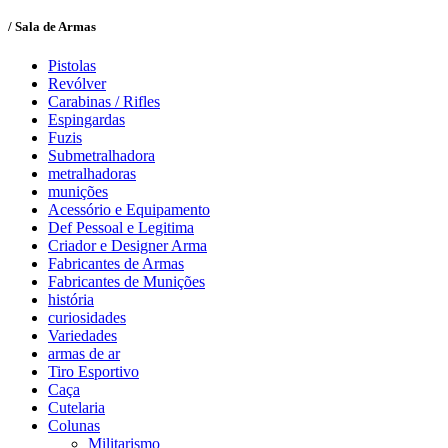
/ Sala de Armas
Pistolas
Revólver
Carabinas / Rifles
Espingardas
Fuzis
Submetralhadora
metralhadoras
munições
Acessório e Equipamento
Def Pessoal e Legitima
Criador e Designer Arma
Fabricantes de Armas
Fabricantes de Munições
história
curiosidades
Variedades
armas de ar
Tiro Esportivo
Caça
Cutelaria
Colunas
Militarismo