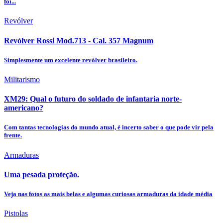
foi...
Revólver
Revólver Rossi Mod.713 - Cal. 357 Magnum
Simplesmente um excelente revólver brasileiro.
Militarismo
XM29: Qual o futuro do soldado de infantaria norte-
americano?
Com tantas tecnologias do mundo atual, é incerto saber o que pode vir pela
frente.
Armaduras
Uma pesada proteção.
Veja nas fotos as mais belas e algumas curiosas armaduras da idade média
Pistolas