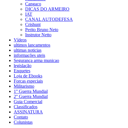
Cangaço
DICAS DO ARMEIRO
IAT
CANAL AUTODEFESA
Crishunt
Perito Bruno Neto
Instrutor Netto
Vídeos
ultimos lancamentos
ultimas noticias
informações uteis
Segurança arma municao
legislação
Enquetes
Loja de Ebooks
Forças especiais
Militarismo
1° Guerra Mundial
2° Guerra Mundial
Guia Comercial
Classificados
ASSINATURA
Contato
Colunistas