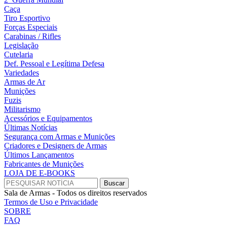
Caça
Tiro Esportivo
Forças Especiais
Carabinas / Rifles
Legislação
Cutelaria
Def. Pessoal e Legítima Defesa
Variedades
Armas de Ar
Munições
Fuzis
Militarismo
Acessórios e Equipamentos
Últimas Notícias
Segurança com Armas e Munições
Criadores e Designers de Armas
Últimos Lançamentos
Fabricantes de Munições
LOJA DE E-BOOKS
Sala de Armas - Todos os direitos reservados
Termos de Uso e Privacidade
SOBRE
FAQ