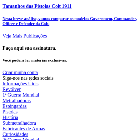
Tamanhos das Pistolas Colt 1911
Nesta breve análise, vamos comparar os modelos Government, Commander,
Officer e Defender da Colt.
Veja Mais Publicações
Faça aqui sua assinatura.
Você poderá ler matérias exclusivas.
Criar minha conta
Siga-nos nas redes sociais
Informações Úteis
Revólver
1ª Guerra Mundial
Metralhadoras
Espingardas
Pistolas
História
Submetralhadora
Fabricantes de Armas
Curiosidades
2ª Guerra Mundial