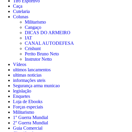
Tiro Esportivo
Caça
Cutelaria
Colunas
Militarismo
Cangaço
DICAS DO ARMEIRO
IAT
CANAL AUTODEFESA
Crishunt
Perito Bruno Neto
Instrutor Netto
Vídeos
ultimos lancamentos
ultimas noticias
informações uteis
Segurança arma municao
legislação
Enquetes
Loja de Ebooks
Forças especiais
Militarismo
1° Guerra Mundial
2° Guerra Mundial
Guia Comercial