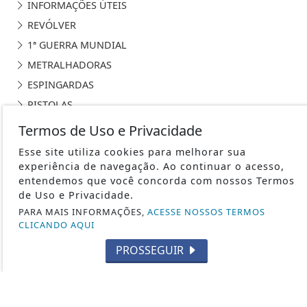
INFORMAÇÕES ÚTEIS
REVÓLVER
1ª GUERRA MUNDIAL
METRALHADORAS
ESPINGARDAS
PISTOLAS
HISTÓRIA
Termos de Uso e Privacidade
SUBMETRALHADORA
Esse site utiliza cookies para melhorar sua
FABRICANTES DE ARMAS
experiência de navegação. Ao continuar o acesso,
entendemos que você concorda com nossos Termos
CURIOSIDADES
de Uso e Privacidade.
2ª GUERRA MUNDIAL
PARA MAIS INFORMAÇÕES,
ACESSE NOSSOS TERMOS
CAÇA
CLICANDO AQUI
TIRO ESPORTIVO
PROSSEGUIR
FORÇAS ESPECIAIS
CARABINAS / RIFLES
LEGISLAÇÃO