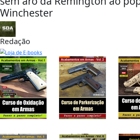
sem aro da Remington ao pop
Winchester
Redação