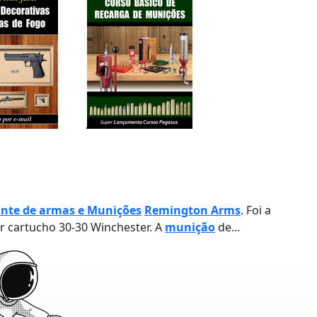
ante de armas e Munições
Remington Arms
. Foi a
 cartucho 30-30 Winchester. A
munição
de...