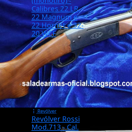
(monotiro) -
Calibres 22 LR,
22 Magnum e
22 Hornet e 32-
20 WCF
Revólver
Revólver Rossi
Mod.713 - Cal.