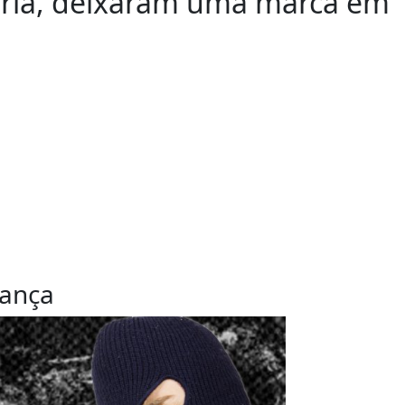
ória, deixaram uma marca em
rança