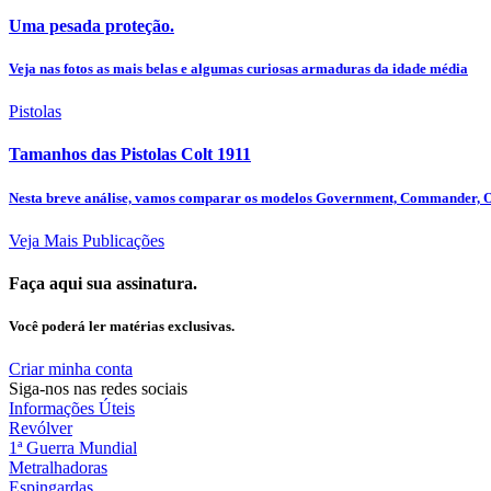
Uma pesada proteção.
Veja nas fotos as mais belas e algumas curiosas armaduras da idade média
Pistolas
Tamanhos das Pistolas Colt 1911
Nesta breve análise, vamos comparar os modelos Government, Commander, Off
Veja Mais Publicações
Faça aqui sua assinatura.
Você poderá ler matérias exclusivas.
Criar minha conta
Siga-nos nas redes sociais
Informações Úteis
Revólver
1ª Guerra Mundial
Metralhadoras
Espingardas