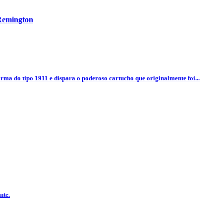
 Remington
orma do tipo 1911 e dispara o poderoso cartucho que originalmente foi...
nte.