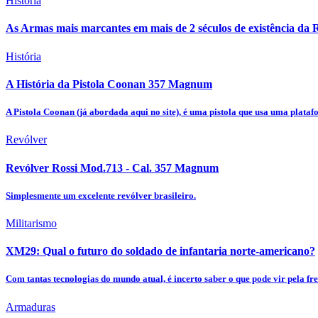
História
As Armas mais marcantes em mais de 2 séculos de existência da
História
A História da Pistola Coonan 357 Magnum
A Pistola Coonan (já abordada aqui no site), é uma pistola que usa uma plataf
Revólver
Revólver Rossi Mod.713 - Cal. 357 Magnum
Simplesmente um excelente revólver brasileiro.
Militarismo
XM29: Qual o futuro do soldado de infantaria norte-americano?
Com tantas tecnologias do mundo atual, é incerto saber o que pode vir pela fre
Armaduras