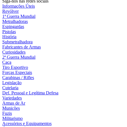
Siga-nos nas redes sociais
Informações Úteis
Revólver
1ª Guerra Mundial
Metralhadoras
Espingardas
Pistolas
História
Submetralhadora
Fabricantes de Armas
Curiosidades
2ª Guerra Mundial
Caça
Tiro Esportivo
Forças Especiais
Carabinas / Rifles
Legislação
Cutelaria
Def. Pessoal e Legítima Defesa
Variedades
Armas de Ar
Munições
Fuzis
Militarismo
Acessórios e Equipamentos