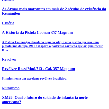
As Armas mais marcantes em mais de 2 séculos de existência da
Remington
História
A História da Pistola Coonan 357 Magnum
A Pistola Coonan (já abordada aqui no site), é uma pistola que usa uma
plataforma do tipo 1911 e dispara o poderoso cartucho que originalmente
foi...
Revólver
Revólver Rossi Mod.713 - Cal. 357 Magnum
Simplesmente um excelente revólver brasileiro.
Militarismo
XM29: Qual o futuro do soldado de infantaria norte-
americano?