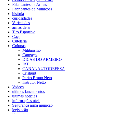
Fabricantes de Armas
Fabricantes de Munições
história
curiosidades
Variedades
armas de ar
Tiro Esportivo
Caça
Cutelaria
Colunas
Militarismo
Cangaço
DICAS DO ARMEIRO
IAT
CANAL AUTODEFESA
Crishunt
Perito Bruno Neto
Instrutor Netto
Vídeos
ultimos lancamentos
ultimas noticias
informações uteis
Segurança arma municao
legislação