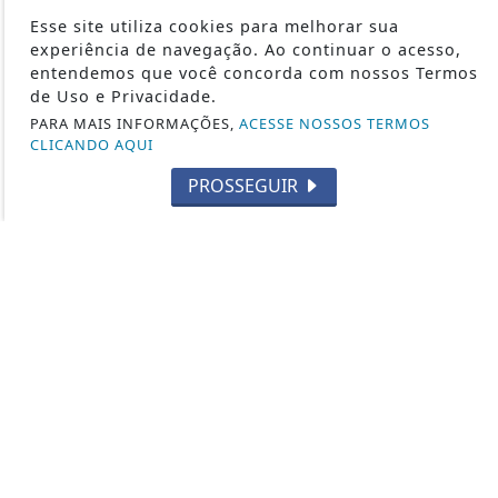
Esse site utiliza cookies para melhorar sua
ARMAS DE AR
experiência de navegação. Ao continuar o acesso,
MUNIÇÕES
entendemos que você concorda com nossos Termos
FUZIS
de Uso e Privacidade.
PARA MAIS INFORMAÇÕES,
ACESSE NOSSOS TERMOS
MILITARISMO
CLICANDO AQUI
ACESSÓRIOS E EQUIPAMENTOS
PROSSEGUIR
ÚLTIMAS NOTÍCIAS
SEGURANÇA COM ARMAS E MUNIÇÕES
CRIADORES E DESIGNERS DE ARMAS
ÚLTIMOS LANÇAMENTOS
FABRICANTES DE MUNIÇÕES
LOJA DE E-BOOKS
SALA DE ARMAS - TODOS OS DIREITOS RESERVADOS