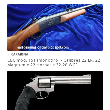
CARABINA
CBC mod. 151 (monotiro) - Calibres 22 LR, 22
Magnum e 22 Hornet e 32-20 WCF