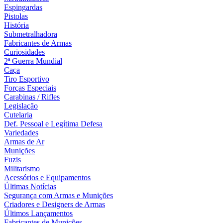
Espingardas
Pistolas
História
Submetralhadora
Fabricantes de Armas
Curiosidades
2ª Guerra Mundial
Caça
Tiro Esportivo
Forças Especiais
Carabinas / Rifles
Legislação
Cutelaria
Def. Pessoal e Legítima Defesa
Variedades
Armas de Ar
Munições
Fuzis
Militarismo
Acessórios e Equipamentos
Últimas Notícias
Segurança com Armas e Munições
Criadores e Designers de Armas
Últimos Lançamentos
Fabricantes de Munições