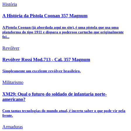
História
A História da Pistola Coonan 357 Magnum
A Pistola Coonan (já abordada aqui no site), é uma pistola que usa uma
plataforma do tipo 1911 e dispara o poderoso cartucho que originalmente
foi...
Revólver
Revólver Rossi Mod.713 - Cal. 357 Magnum
Simplesmente um excelente revólver brasileiro.
Militarismo
XM29: Qual o futuro do soldado de infantaria norte-
americano?
Com tantas tecnologias do mundo atual, é incerto saber o que pode vir pela
frente.
Armaduras