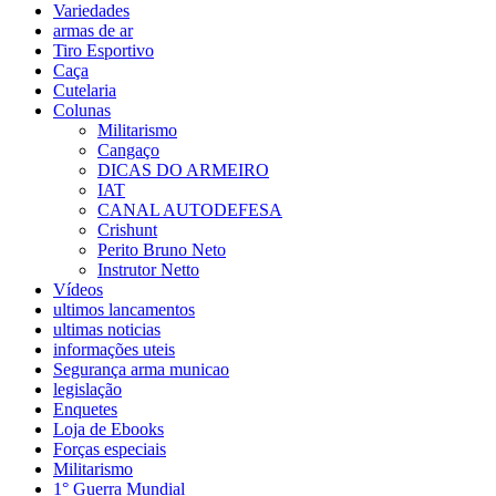
Variedades
armas de ar
Tiro Esportivo
Caça
Cutelaria
Colunas
Militarismo
Cangaço
DICAS DO ARMEIRO
IAT
CANAL AUTODEFESA
Crishunt
Perito Bruno Neto
Instrutor Netto
Vídeos
ultimos lancamentos
ultimas noticias
informações uteis
Segurança arma municao
legislação
Enquetes
Loja de Ebooks
Forças especiais
Militarismo
1° Guerra Mundial