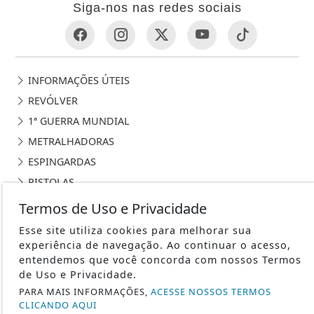
Siga-nos nas redes sociais
INFORMAÇÕES ÚTEIS
REVÓLVER
1ª GUERRA MUNDIAL
METRALHADORAS
ESPINGARDAS
PISTOLAS
HISTÓRIA
Termos de Uso e Privacidade
SUBMETRALHADORA
Esse site utiliza cookies para melhorar sua
FABRICANTES DE ARMAS
experiência de navegação. Ao continuar o acesso,
entendemos que você concorda com nossos Termos
CURIOSIDADES
de Uso e Privacidade.
2ª GUERRA MUNDIAL
PARA MAIS INFORMAÇÕES,
ACESSE NOSSOS TERMOS
CAÇA
CLICANDO AQUI