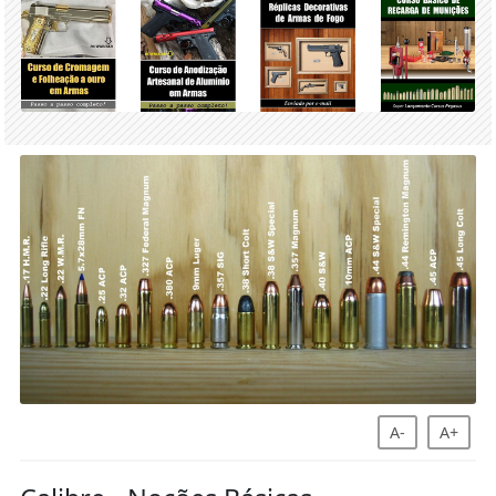
A-
A+