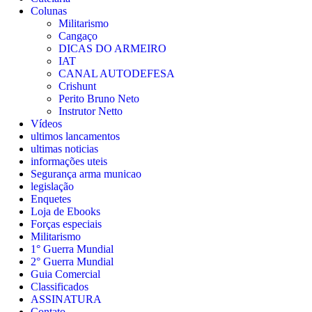
Colunas
Militarismo
Cangaço
DICAS DO ARMEIRO
IAT
CANAL AUTODEFESA
Crishunt
Perito Bruno Neto
Instrutor Netto
Vídeos
ultimos lancamentos
ultimas noticias
informações uteis
Segurança arma municao
legislação
Enquetes
Loja de Ebooks
Forças especiais
Militarismo
1° Guerra Mundial
2° Guerra Mundial
Guia Comercial
Classificados
ASSINATURA
Contato