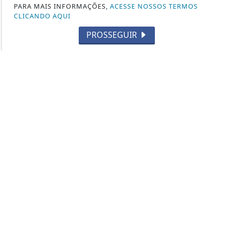
PARA MAIS INFORMAÇÕES,
ACESSE NOSSOS TERMOS
PISTOLAS
CLICANDO AQUI
HISTÓRIA
PROSSEGUIR
SUBMETRALHADORA
FABRICANTES DE ARMAS
CURIOSIDADES
2ª GUERRA MUNDIAL
CAÇA
TIRO ESPORTIVO
FORÇAS ESPECIAIS
CARABINAS / RIFLES
LEGISLAÇÃO
CUTELARIA
DEF. PESSOAL E LEGÍTIMA DEFESA
VARIEDADES
ARMAS DE AR